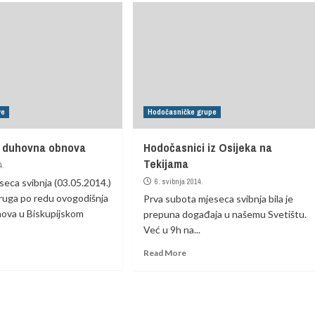
ve
Hodočasničke grupe
a duhovna obnova
Hodočasnici iz Osijeka na
Tekijama
4.
eca svibnja (03.05.2014.)
6. svibnja 2014.
 druga po redu ovogodišnja
Prva subota mjeseca svibnja bila je
ova u Biskupijskom
prepuna događaja u našemu Svetištu.
Već u 9h na...
Read More
Molitve Gospi Tekijskoj
Molitva Gospi Tekijskoj