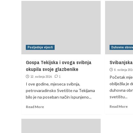
Posljednje vijesti
Duhovne obno
Gospa Tekijska i ovoga svibnja
Svibanjsk
okupila svoje glazbenike
6. svibnja 201
12. svibnja 2014.
1
Početak mjes
obilježila je
I ove godine, mjeseca svibnja,
duhovna obn
petrovaradinsko Svetište na Tekijama
svetištu...
bilo je na poseban način ispunjeno...
Read More
Read More