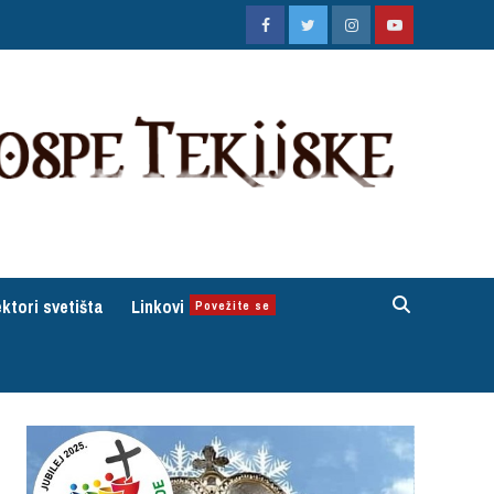
Facebook
Twitter
Instagram
Youtube
ktori svetišta
Linkovi
Povežite se