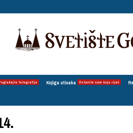
Knjiga utisaka
Re
Pogledajte fotografije
Ostavite nam koju riječ
14.